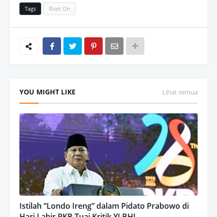
Tags
Riset On
YOU MIGHT LIKE
Lihat semua
Istilah “Londo Ireng” dalam Pidato Prabowo di
Hari Lahir PKB Tuai Kritik YLBHI