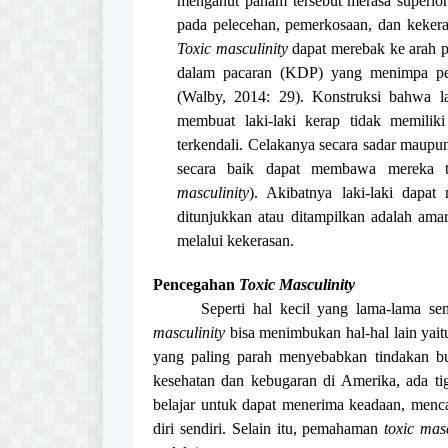
menganut paham tersebut merasa superior
pada pelecehan, pemerkosaan, dan kekera
Toxic masculinity
dapat merebak ke arah p
dalam pacaran (KDP) yang menimpa pere
(Walby, 2014: 29). Konstruksi bahwa l
membuat laki-laki kerap tidak memili
terkendali. Celakanya secara sadar maup
secara baik dapat membawa mereka te
masculinity
). Akibatnya laki-laki dapa
ditunjukkan atau ditampilkan adalah ama
melalui kekerasan.
Pencegahan
Toxic Masculinity
Seperti hal kecil yang lama-lama se
masculinity
bisa menimbukan hal-hal lain yai
yang paling parah menyebabkan tindakan b
kesehatan dan kebugaran di Amerika, ada ti
belajar untuk dapat menerima keadaan, mencar
diri sendiri. Selain itu, pemahaman
toxic masc