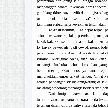
perempuan dan orang lain, hingga homopho
menganggap bahwa kekerasan, agresif secara 
gamblang (khususnya sedih dan tangis) sebagai
untuk menjadi lelaki “seutuhnya”. Sifat mas
keinginan pribadi serta keyakinan teguh akan 
Toxic masculinity
juga dapat terjadi 
sebuah wawancara, Jaka, pseudonim, mengata
kakak-kakakku sendiri, misalkan kalau aku nan
lo, kayak cewek aja. Jadi cowok nggak boleh
perempuan.” Loh? Aneh. Apakah bila laki-
kriminal? Merugikan orang lain? Tidak, kan? Ja
menangis. Itu bukan sebuah kesalahan, yang 
boleh menunjukkan emosinya sama seper
menunjukkan emosi terkait gender, “Ingat ka
sebuah pandangan klasik orang-orang di sek
melarang seseorang menangis berdasarkan gen
Dari kutipan wawancara Jaka, da
tumbuhnya paham yang mengarah pada t
oxic 
tertanam dalam dirinya bahwa laki-laki tidak 