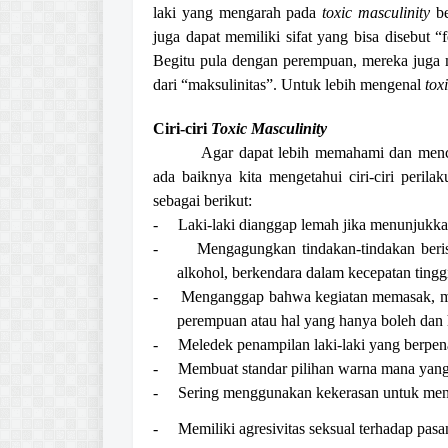
laki yang mengarah pada
toxic masculinity
be
juga dapat memiliki sifat yang bisa disebut “
Begitu pula dengan perempuan, mereka juga m
dari “maksulinitas”. Untuk lebih mengenal
tox
Ciri-ciri
Toxic Masculinity
Agar dapat lebih memahami dan mence
ada baiknya kita mengetahui ciri-ciri peril
sebagai berikut:
-
Laki-laki dianggap lemah jika menunjukka
-
Mengagungkan tindakan-tindakan berisi
alkohol, berkendara dalam kecepatan tingg
-
Menganggap bahwa kegiatan memasak, me
perempuan atau hal yang hanya boleh dan 
-
Meledek penampilan laki-laki yang berpe
-
Membuat standar pilihan warna mana yang 
-
Sering menggunakan kekerasan untuk menu
-
Memiliki agresivitas seksual terhadap pasa