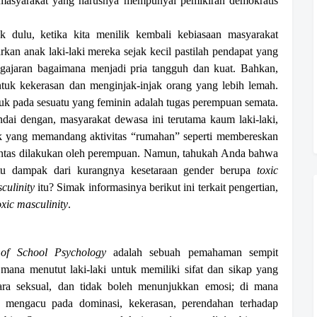
h masyarakat yang harusnya mempunyai pemikiran demokratis
 dulu, ketika kita menilik kembali kebiasaan masyarakat
an anak laki-laki mereka sejak kecil pastilah pendapat yang
engajaran bagaimana menjadi pria tangguh dan kuat. Bahkan,
uk kekerasan dan menginjak-injak orang yang lebih lemah.
k pada sesuatu yang feminin adalah tugas perempuan semata.
andai dengan, masyarakat dewasa ini terutama kaum laki-laki,
 yang memandang aktivitas “rumahan” seperti membereskan
ntas dilakukan oleh perempuan. Namun, tahukah Anda bahwa
atu dampak dari kurangnya kesetaraan gender berupa
toxic
culinity
itu? Simak informasinya berikut ini terkait pengertian,
oxic masculinity
.
 of School Psychology
adalah sebuah pemahaman sempit
 mana menutut laki-laki untuk memiliki sifat dan sikap yang
ara seksual, dan tidak boleh menunjukkan emosi; di mana
i mengacu pada dominasi, kekerasan, perendahan terhadap