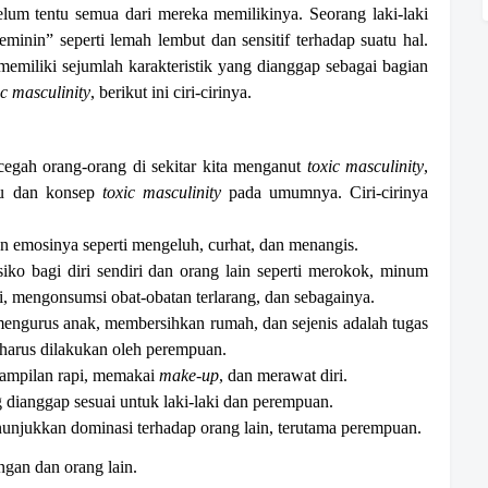
lum tentu semua dari mereka memilikinya. Seorang laki-laki
feminin” seperti lemah lembut dan sensitif terhadap suatu hal.
emiliki sejumlah karakteristik yang dianggap sebagai bagian
ic masculinity
, berikut ini ciri-cirinya.
gah orang-orang di sekitar kita menganut
toxic
masculinity
,
aku dan konsep
toxic
masculinity
pada umumnya. Ciri-cirinya
n emosinya seperti mengeluh, curhat, dan menangis.
ko bagi diri sendiri dan orang lain seperti merokok, minum
i, mengonsumsi obat-obatan terlarang, dan sebagainya.
ngurus anak, membersihkan rumah, dan sejenis adalah tugas
harus dilakukan oleh perempuan.
nampilan rapi, memakai
make-up
, dan merawat diri.
dianggap sesuai untuk laki-laki dan perempuan.
njukkan dominasi terhadap orang lain, terutama perempuan.
ngan dan orang lain.