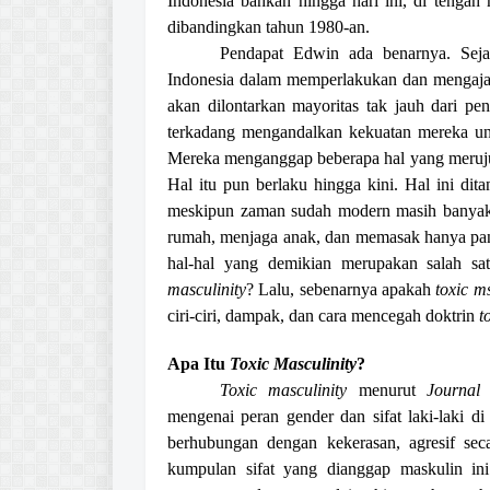
Indonesia bahkan hingga hari ini, di tenga
dibandingkan tahun 1980-an.
Pendapat Edwin ada benarnya. Sejak
Indonesia dalam memperlakukan dan mengajark
akan dilontarkan mayoritas tak jauh dari p
terkadang mengandalkan kekuatan mereka unt
Mereka menganggap beberapa hal yang meruju
Hal itu pun berlaku hingga kini. Hal ini dit
meskipun zaman sudah modern masih banyak
rumah, menjaga anak, dan memasak hanya pa
hal-hal yang demikian merupakan salah s
masculinity
? Lalu, sebenarnya apakah
toxic ms
ciri-ciri, dampak, dan cara mencegah doktrin
t
Apa Itu
Toxic Masculinity
?
Toxic masculinity
menurut
Journal
mengenai peran gender dan sifat laki-laki di
berhubungan dengan kekerasan, agresif sec
kumpulan sifat yang dianggap maskulin in