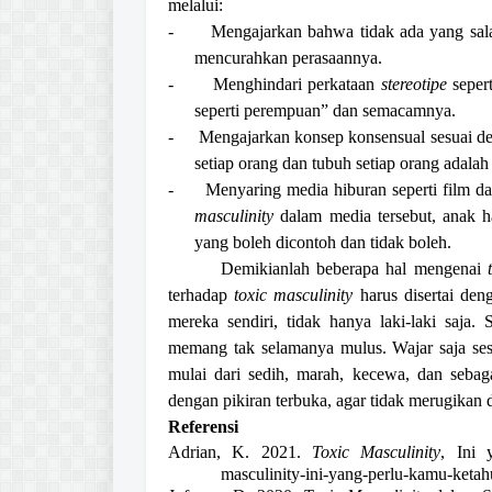
melalui:
-
Mengajarkan bahwa tidak ada yang sala
mencurahkan perasaannya.
-
Menghindari perkataan
stereotipe
sepert
seperti perempuan” dan semacamnya.
-
Mengajarkan konsep konsensual sesuai den
setiap orang dan tubuh setiap orang adalah 
-
Menyaring media hiburan seperti film 
masculinity
dalam media tersebut, anak h
yang boleh dicontoh dan tidak boleh.
Demikianlah beberapa hal mengenai
terhadap
toxic masculinity
harus disertai den
mereka sendiri, tidak hanya laki-laki saja
memang tak selamanya mulus. Wajar saja ses
mulai dari sedih, marah, kecewa, dan sebag
dengan pikiran terbuka, agar tidak merugikan di
Referensi
Adrian, K. 2021.
Toxic Masculinity
, Ini 
masculinity-ini-yang-perlu-kamu-ketah