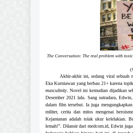
The Conversation: The real problem with toxic 
(
Akhir-akhir ini, sedang viral sebua
Eka Kurniawan yang berbau 21+ karena topik
masculinity
. Novel ini kemudian dijadikan s
Desember 2021 lalu. Sang sutradara, Edw
dalam film tersebut. Ia juga mengungkapkan
militer, cerita dan mitos mengenai heroism
Kejantanan adalah tolak ukur kelelakian. 
lemah!”. Dilansir dari medcom.id, Edwin j