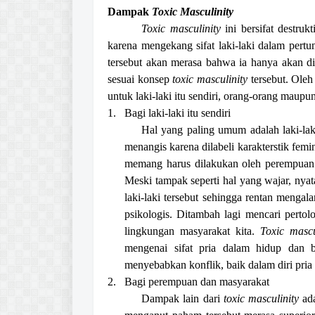
Dampak
Toxic Masculinity
Toxic masculinity
ini bersifat destru
karena mengekang sifat laki-laki dalam pert
tersebut akan merasa bahwa ia hanya akan di
sesuai konsep
toxic
masculinity
tersebut. Oleh
untuk laki-laki itu sendiri, orang-orang mau
1.
Bagi laki-laki itu sendiri
Hal yang paling umum adalah laki-lak
menangis karena dilabeli karakterstik fe
memang harus dilakukan oleh perempuan.
Meski tampak seperti hal yang wajar, nya
laki-laki tersebut sehingga rentan meng
psikologis. Ditambah lagi mencari pertol
lingkungan masyarakat kita.
Toxic mascu
mengenai sifat pria dalam hidup dan b
menyebabkan konflik, baik dalam diri pria i
2.
Bagi perempuan dan masyarakat
Dampak lain dari
toxic masculinity
ada