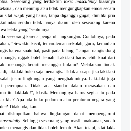
bia. Seseorang yang terdoktrin
toxic masculinity
biasanya
seksual, dan menutup atau tidak mengungkapkan emosi secara
 sifat wajib yang harus, tanpa diganggu gugat, dimiliki pria
kulinitas sendiri tidak hanya dianut oleh seseorang karena
jiwa lelaki yang “seutuhnya”.
pada seseorang karena pengaruh lingkungan. Contohnya, pada
kan, “Sewaktu kecil, teman-teman sekolah, guru, kemudian
gis karena suatu hal, pasti pada bilang, “Jangan nangis dong
 nangis, nggak boleh lemah. Laki-laki harus lebih kuat dari
laki menangis berarti melanggar hukum? Melakukan tindak
di, laki-laki boleh saja menangis. Tidak apa-apa jika laki-laki
salah justru lingkungan yang menghakiminya. Laki-laki juga
ti perempuan. Tidak ada standar dalam merasakan dan
mu itu laki-laki!”, klasik. Memangnya harus segila itu pada
itar kita? Apa ada buku pedoman atau peraturan negara yang
der? Tidak ada, kan.
pat disimpulkan bahwa lingkungan dapat mempengaruhi
masculinity
. Sehingga seseorang yang masih anak-anak, sudah
boleh menangis dan tidak boleh lemah. Akan tetapi, sifat laki-