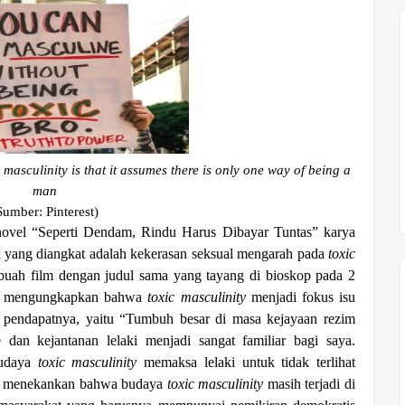
masculinity is that it assumes there is only one way of being a
man
Sumber: Pinterest)
h novel “Seperti Dendam, Rindu Harus Dibayar Tuntas” karya
 yang diangkat adalah kekerasan seksual mengarah pada
toxic
ebuah film dengan judul sama yang tayang di bioskop pada 2
in, mengungkapkan bahwa
toxic masculinity
menjadi fokus isu
 pendapatnya, yaitu “Tumbuh besar di masa kejayaan rezim
e dan kejantanan lelaki menjadi sangat familiar bagi saya.
Budaya
toxic masculinity
memaksa lelaki untuk tidak terlihat
uga menekankan bahwa budaya
toxic masculinity
masih terjadi di