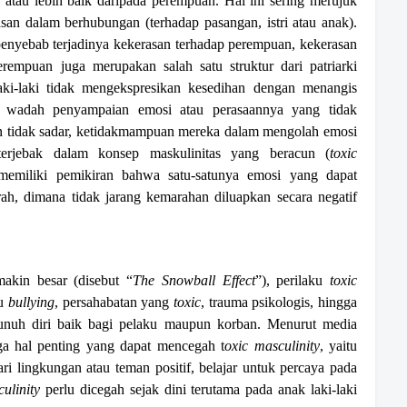
 atau lebih baik daripada perempuan. Hal ini sering merujuk
san dalam berhubungan (terhadap pasangan, istri atau anak).
enyebab terjadinya kekerasan terhadap perempuan, kekerasan
mpuan juga merupakan salah satu struktur dari patriarki
aki-laki tidak mengekspresikan kesedihan dengan menangis
ki wadah penyampaian emosi atau perasaannya yang tidak
un tidak sadar, ketidakmampuan mereka dalam mengolah emosi
rjebak dalam konsep maskulinitas yang beracun (
toxic
t memiliki pemikiran bahwa satu-satunya emosi yang dapat
rah, dimana tidak jarang kemarahan diluapkan secara negatif
makin besar (disebut “
The Snowball Effect
”), perilaku
toxic
tu
bullying
, persahabatan yang
toxic
, trauma psikologis, hingga
unuh diri baik bagi pelaku maupun korban. Menurut media
ga hal penting yang dapat mencegah t
oxic
masculinity
, yaitu
i lingkungan atau teman positif, belajar untuk percaya pada
ulinity
perlu dicegah sejak dini terutama pada anak laki-laki