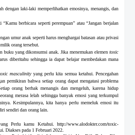
h dengan laki-laki memperlihatkan emosinya, menangis, dan
i “Kamu berbicara seperti perempuan” atau “Jangan berjalan
gan umur anak seperti harus menghargai batasan atau privasi
milik orang tersebut.
dan buku yang dikonsumsi anak. Jika menemukan elemen
toxic
arus diberitahu sehingga ia dapat belajar membedakan mana
toxic masculinity
yang perlu kita semua ketahui. Pencegahan
gan pemikiran bahwa setiap orang dapat mengatasi problema
. Setiap orang berhak menangis dan mengeluh, karena hidup
eorang merasa lelah sehingga banyak emosi yang terkumpul
ainya. Kesimpulannya, kita hanya perlu memeluk emosi itu
ri sendiri dan orang lain.
yang Perlu kamu Ketahui. http://www.alodokter.com/toxic-
ui. Diakses pada 1 Februari 2022.