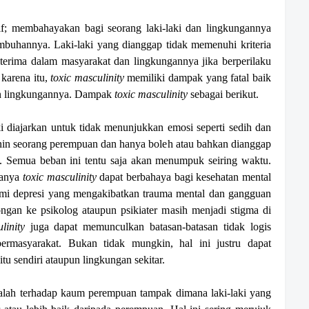
ktif; membahayakan bagi seorang laki-laki dan lingkungannya
umbuhannya. Laki-laki yang dianggap tidak memenuhi kriteria
terima dalam masyarakat dan lingkungannya jika berperilaku
 karena itu,
toxic masculinity
memiliki dampak yang fatal baik
pun lingkungannya. Dampak
toxic masculinity
sebagai berikut.
i diajarkan untuk tidak menunjukkan emosi seperti sedih dan
minin seorang perempuan dan hanya boleh atau bahkan dianggap
 Semua beban ini tentu saja akan menumpuk seiring waktu.
tanya
toxic masculinity
dapat berbahaya bagi kesehatan mental
alami depresi yang mengakibatkan trauma mental dan gangguan
ongan ke psikolog ataupun psikiater masih menjadi stigma di
linity
juga dapat memunculkan batasan-batasan tidak logis
ermasyarakat. Bukan tidak mungkin, hal ini justru dapat
tu sendiri ataupun lingkungan sekitar.
lah terhadap kaum perempuan tampak dimana laki-laki yang