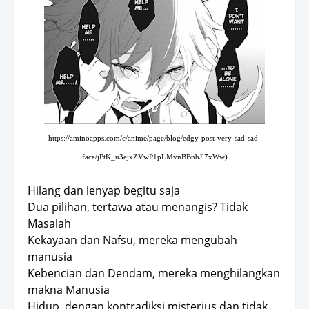
https://aminoapps.com/c/anime/page/blog/edgy-post-very-sad-sad-
face/jPtK_u3ejxZVwP1pLMvnBBnbJl7xWw)
Hilang dan lenyap begitu saja
Dua pilihan, tertawa atau menangis? Tidak
Masalah
Kekayaan dan Nafsu, mereka mengubah
manusia
Kebencian dan Dendam, mereka menghilangkan
makna Manusia
Hidup, dengan kontradiksi misterius dan tidak