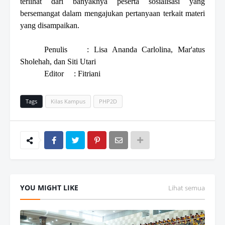
terlihat dari banyaknya peserta sosialisasi yang
bersemangat dalam mengajukan pertanyaan terkait materi
yang disampaikan.
Penulis
: Lisa Ananda Carlolina, Mar'atus
Sholehah, dan Siti Utari
Editor
: Fitriani
Tags
Kilas Kampus
PHP2D
YOU MIGHT LIKE
Lihat semua