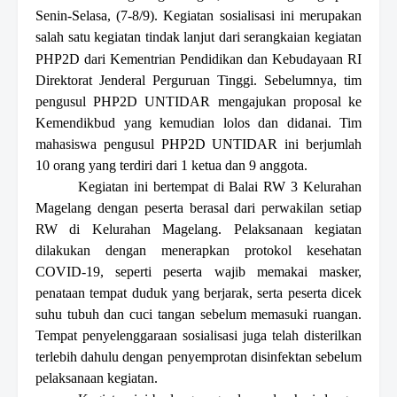
Senin-Selasa, (7-8/9).
Kegiatan sosialisasi ini merupakan
salah satu kegiatan tindak lanjut dari serangkaian kegiatan
PHP2D
dari Kementrian Pendidikan dan Kebudayaan RI
Direktorat Jenderal Perguruan Tinggi. Sebelumnya, tim
pengusul PHP2D U
NTIDAR
mengajukan proposal ke
Kemendikbud yang kemudian lolos dan didanai. Tim
mahasiswa pengusul PHP2D
UNTIDAR
ini berjumlah
10 orang yang terdiri dari 1 ketua dan 9 anggota.
Kegiatan
ini
bertempat di Balai RW 3 Kelurahan
Magelang dengan peserta berasal dari perwakilan setiap
RW di Kelurahan Magelang. Pelaksanaan kegiatan
dilakukan dengan menerapkan protokol kesehatan
C
OVID-19
,
seperti peserta wajib memakai masker,
penataan tempat duduk yang berjarak, serta peserta dicek
suhu tubuh dan cuci tangan sebelum memasuki ruangan.
Tempat penyelenggaraan sosialisasi juga telah disterilkan
terlebih dahulu dengan penyemprotan disinfektan sebelum
pelaksanaan kegiatan.