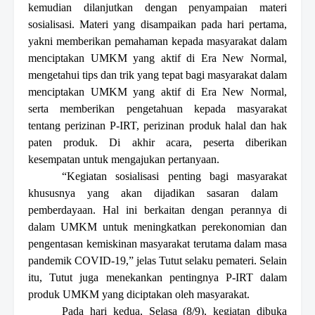
kemudian dilanjutkan dengan penyampaian materi
sosialisasi. Materi yang disampaikan pada hari
pertama,
yakni
memberikan pemahaman kepada masyarakat dalam
menciptakan UMKM yang aktif di
Era New Normal,
mengetahui tips dan trik yang tepat bagi masyarakat dalam
menciptakan UMKM yang aktif di
Era New Normal,
serta memberikan pengetahuan kepada masyarakat
tentang perizinan P-IRT, perizinan produk halal dan hak
paten produk. Di akhir
acara,
peserta diberikan
kesempatan untuk mengajukan pertanyaan.
“K
egiatan
sosialisasi penting bagi
masyarakat
khususnya yang akan dijadikan sasaran dalam
pemberdayaan. Hal ini berkaitan dengan perannya di
dalam
UMKM
untuk
meningkatkan perekonomian dan
pengentasan kemiskinan masyarakat terutama dalam masa
pandemik C
OVID
-19
,” jelas
Tutut selaku pemateri. Selain
itu, Tutut juga menekankan pentingnya P-IRT dalam
produk UMKM yang diciptakan oleh masyarakat.
Pada hari kedua
,
Selasa (8/9),
kegiatan dibuka