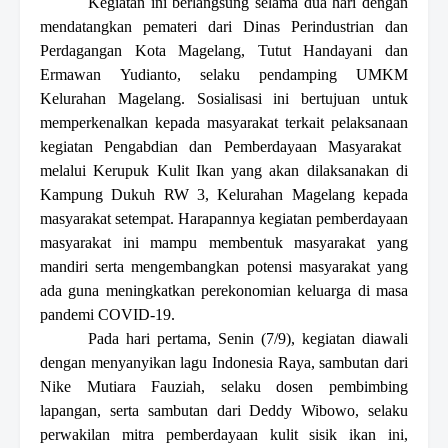
Kegiatan ini berlangsung selama dua hari dengan
mendatangkan pemateri dari Dinas Perindustrian dan
Perdagangan Kota Magelang, Tutut Handayani dan
Ermawan
Yudianto,
selaku pendamping UMKM
Kelurahan Magelang.
S
osialisasi
ini
bertujuan
untuk
memperkenalkan kepada masyarakat terkait
pelaksanaan
kegiatan Pengabdian dan Pemberdayaan Masyarakat
melalui Kerupuk Kulit Ikan yang akan dilaksanakan di
Kampung Dukuh
RW
3
,
Kelurahan Magelang kepada
masyarakat
setempat.
Harapannya
kegiatan pemberdayaan
masyarakat ini mampu membentuk masyarakat yang
mandiri serta mengembangkan potensi masyarakat yang
ada guna meningkatkan perekonomian keluarga di masa
pandemi C
OVID-
19.
Pada hari pertama
, Senin (7/9)
, kegiatan diawali
dengan menyanyikan lagu Indonesia Raya, sambutan dari
Nike Mutiara Fauziah
,
selaku dosen pembimbing
lapangan, serta sambutan dari Deddy Wibowo
,
selaku
perwakilan mitra pemberdayaan kulit sisik ikan ini,