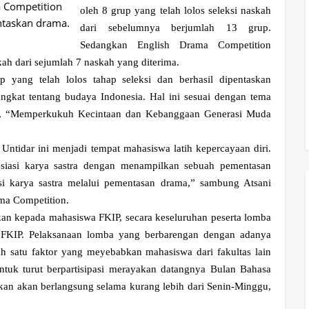
petition
oleh 8 grup yang telah lolos seleksi naskah
an drama.
dari sebelumnya berjumlah 13 grup.
Sedangkan English Drama Competition
skah dari sejumlah 7 naskah yang diterima.
p yang telah lolos tahap seleksi dan berhasil dipentaskan
kat tentang budaya Indonesia. Hal ini sesuai dengan tema
i, “Memperkukuh Kecintaan dan Kebanggaan Generasi Muda
ntidar ini menjadi tempat mahasiswa latih kepercayaan diri.
iasi karya sastra dengan menampilkan sebuah pementasan
i karya sastra melalui pementasan drama,” sambung Atsani
ma Competition.
an kepada mahasiswa FKIP, secara keseluruhan peserta lomba
 FKIP. Pelaksanaan lomba yang berbarengan dengan adanya
h satu faktor yang meyebabkan mahasiswa dari fakultas lain
ntuk turut berpartisipasi merayakan datangnya Bulan Bahasa
kan akan berlangsung selama kurang lebih dari Senin-Minggu,