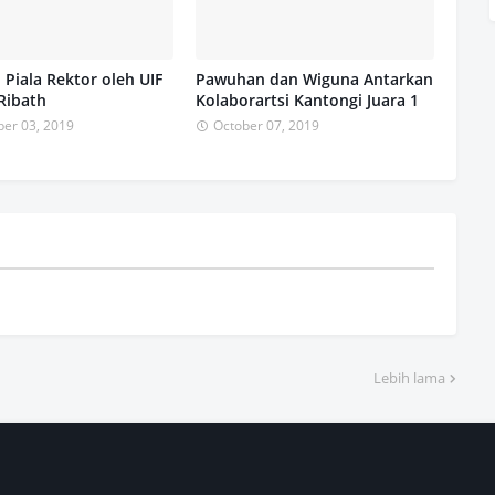
Piala Rektor oleh UIF
Pawuhan dan Wiguna Antarkan
Ribath
Kolaborartsi Kantongi Juara 1
er 03, 2019
October 07, 2019
Lebih lama