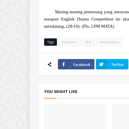
Masing-masing pemenang yang menyandan
maupun English Drama Competition ini ak
mendatang, (28/10). (Flo, LPM MATA)
Tags
Champion
FKIP
Kilas Kampus
Facebook
Twitter
YOU MIGHT LIKE