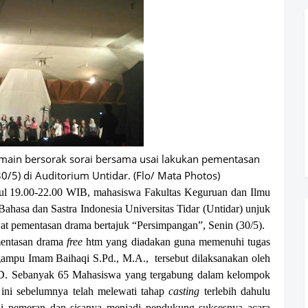
ain bersorak sorai bersama usai lakukan pementasan
/5) di Auditorium Untidar. (Flo/ Mata Photos)
ukul 19.00-22.00 WIB, mahasiswa Fakultas Keguruan dan Ilmu
ahasa dan Sastra Indonesia Universitas Tidar (Untidar) unjuk
t pementasan drama bertajuk “Persimpangan”, Senin (30/5).
mentasan drama
free
htm yang diadakan guna memenuhi tugas
ampu Imam Baihaqi S.Pd., M.A., tersebut dilaksanakan oleh
 D. Sebanyak 65 Mahasiswa yang tergabung dalam kelompok
ni sebelumnya telah melewati tahap
casting
terlebih dahulu
di pemeran dan sisanya menjadi pendukung suksesnya acara