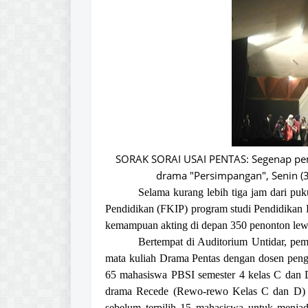
SORAK SORAI USAI PENTAS: Segenap pem
drama "Persimpangan", Senin (30
Selama kurang lebih tiga jam dari p
Pendidikan (FKIP) program studi Pendidikan B
kemampuan akting di depan 350 penonton lewa
Bertempat di Auditorium Untidar, pe
mata kuliah Drama Pentas dengan dosen peng
65 mahasiswa PBSI semester 4 kelas C dan
drama Recede (Rewo-rewo Kelas C dan D) i
sebelum terpilih 15 mahasiswa untuk menja