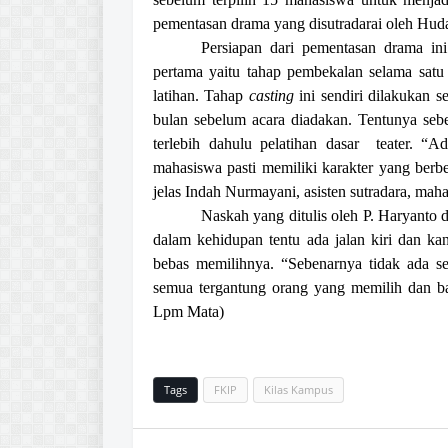
pementasan drama yang disutradarai oleh Hud
Persiapan dari pementasan drama ini
pertama yaitu tahap pembekalan selama satu
latihan. Tahap
casting
ini sendiri dilakukan s
bulan sebelum acara diadakan. Tentunya sebe
terlebih dahulu pelatihan dasar teater. “
mahasiswa pasti memiliki karakter yang berbe
jelas Indah Nurmayani, asisten sutradara, ma
Naskah yang ditulis oleh P. Haryanto
dalam kehidupan tentu ada jalan kiri dan kan
bebas memilihnya. “Sebenarnya tidak ada set
semua tergantung orang yang memilih dan ba
Lpm Mata)
Tags
FKIP
Kilas Kampus