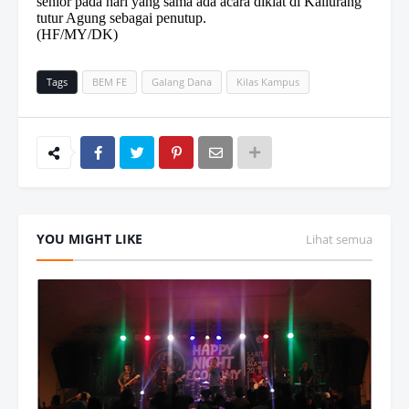
senior pada hari yang sama ada acara diklat di Kaliurang”
tutur Agung sebagai penutup.
(HF/MY/DK)
Tags
BEM FE
Galang Dana
Kilas Kampus
YOU MIGHT LIKE
Lihat semua