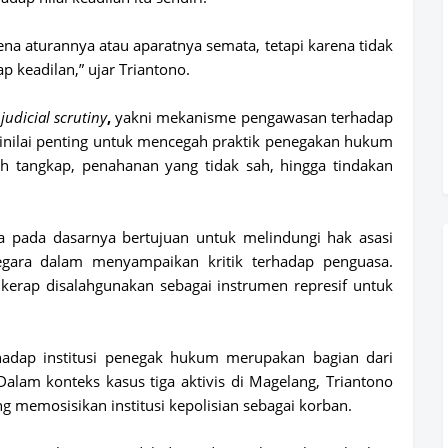
na aturannya atau aparatnya semata, tetapi karena tidak
p keadilan,” ujar Triantono.
p
judicial scrutiny
,
yakni mekanisme pengawasan terhadap
inilai penting untuk mencegah praktik penegakan hukum
lah tangkap, penahanan yang tidak sah, hingga tindakan
a pada dasarnya bertujuan untuk melindungi
hak asasi
gara dalam menyampaikan kritik terhadap penguasa.
erap disalahgunakan sebagai instrumen represif untuk
rhadap institusi penegak hukum merupakan bagian dari
alam konteks kasus tiga aktivis di Magelang, Triantono
g memosisikan institusi kepolisian sebagai korban.