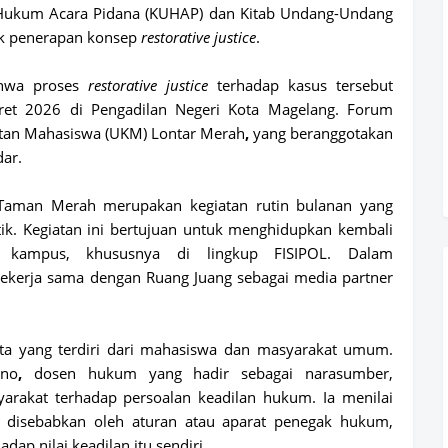
Hukum Acara Pidana (KUHAP)
dan
Kitab Undang-Undang
k penerapan konsep
restorative justice
.
ahwa proses
restorative justice
terhadap kasus tersebut
et 2026 di Pengadilan Negeri Kota Magelang
. Forum
atan Mahasiswa (UKM) Lontar Merah
,
yang beranggotakan
ar.
 Taman Merah
merupakan kegiatan rutin bulanan yang
itik. Kegiatan ini bertujuan untuk menghidupkan kembali
an kampus, khususnya di lingkup FISIPOL. Dalam
bekerja sama dengan
Ruang Juang
sebagai media partner
ta
yang terdiri dari mahasiswa dan masyarakat umum.
ono
,
dosen hukum yang hadir sebagai narasumber,
rakat terhadap persoalan keadilan hukum. Ia menilai
 disebabkan oleh aturan atau aparat penegak hukum,
dap nilai keadilan itu sendiri.