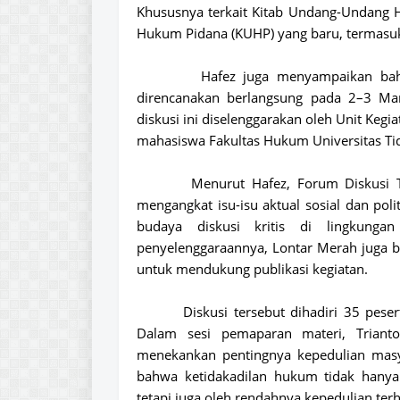
Khususnya terkait
Kitab Undang-Undang 
Hukum Pidana (KUHP)
yang baru, termasu
Hafez juga menyampaikan b
direncanakan berlangsung pada
2–3 Mar
diskusi ini diselenggarakan oleh
Unit Kegi
mahasiswa Fakultas Hukum Universitas Tid
Menurut Hafez,
Forum Diskusi
mengangkat isu-isu aktual sosial dan pol
budaya diskusi kritis di lingkung
penyelenggaraannya, Lontar Merah juga 
untuk mendukung publikasi kegiatan.
Diskusi tersebut dihadiri
35 peser
Dalam sesi pemaparan materi,
Triant
menekankan pentingnya kepedulian masya
bahwa ketidakadilan hukum tidak hanya
tetapi juga oleh rendahnya kepedulian terha