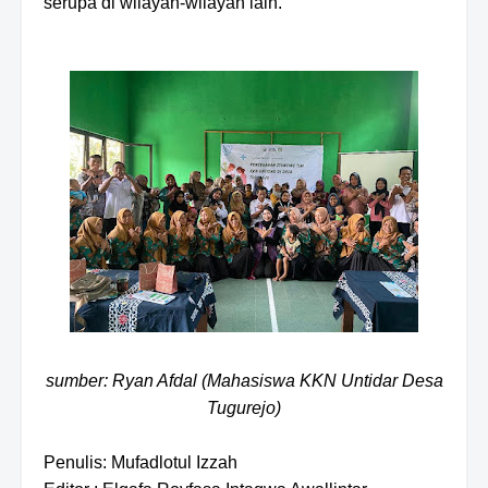
serupa di w
ilaya
h
-
wilayah lain
.
sumber: Ryan Afdal (Mahasiswa KKN Untidar Desa
Tugurejo)
Penulis: Mufadlotul Izzah