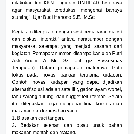
dilakukan tim KKN Tugurejo UNTIDAR berupaya
agar masyarakat teredukasi mengenai bahaya
stunting". Ujar Budi Hartono S.E., M.Sc.
Kegiatan dilengkapi dengan sesi pemaparan materi
dan diskusi interaktif antara narasumber dengan
masyarakat setempat yang menjadi sasaran dari
kegiatan. Pemaparan materi disampaikan oleh Putri
Astri Andini, A. Md. Gz. (a
hli gizi
Puskesmas
Tempuran). Dalam pemaparan materinya, Putri
f
okus
p
ada
inovasi pangan terutama kudapan.
Contoh inovasi kudapan yang dapat dijadikan
alternatif solusi adalah sate lilit, gadon ayam wortel,
tahu sarang burung, dan nugget telur tempe. Selain
itu, ditegaskan juga mengenai lima kunci aman
makanan dan kebersihan yaitu:
1. Biasakan cuci tangan
.
2. Bedakan telenan dan pisau untuk bahan
makanan mentah dan matang
.