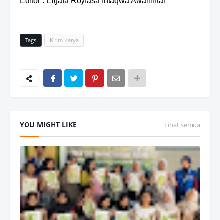
Editor : Elgafa Royfasa Intaqwa Awallintar
Tags
Kirim Karya
YOU MIGHT LIKE
Lihat semua