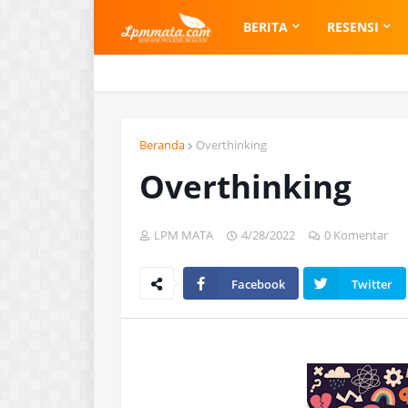
BERITA
RESENSI
Beranda
Overthinking
Overthinking
LPM MATA
4/28/2022
0 Komentar
Facebook
Twitter