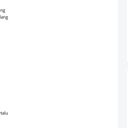
ang
lang
talu