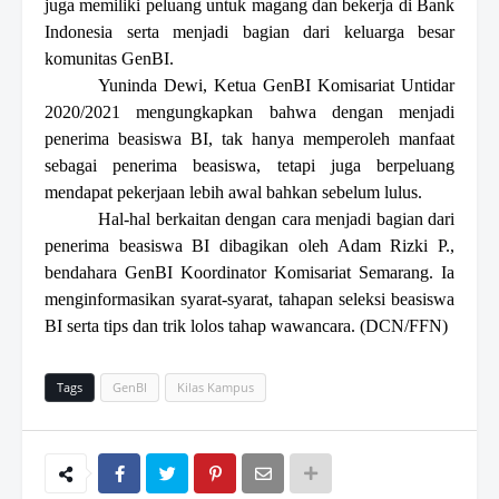
juga memiliki peluang untuk magang dan bekerja di Bank
Indonesia serta menjadi bagian dari keluarga besar
komunitas GenBI.
Yuninda Dewi, Ketua GenBI Kom
isariat
Untidar
2020/2021 mengungkapkan bahwa dengan menjadi
penerima beasiswa BI, tak hanya memperoleh manfaat
s
ebagai
penerima beasiswa, tetapi juga berpeluang
mendapat pekerjaan lebih awal bahkan sebelum lulus.
Hal-hal berkaitan dengan cara menjadi bagian dari
penerima beasiswa BI dibagikan oleh Adam Rizki P.
,
bendahara GenBI Ko
ordinator Komisariat
Semarang
.
I
a
menginformasikan syarat-syarat
,
tahapan seleksi beasiswa
BI
serta
tips dan trik lolos tahap
wawancara
.
(DCN/FFN)
Tags
GenBI
Kilas Kampus