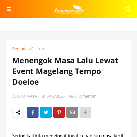
Beranda
Feature
Menengok Masa Lalu Lewat
Event Magelang Tempo
Doeloe
LPM MATA
6/09/2026
0 Komentar
Sering kali kita mengingat-ingat kenangan masa kecil